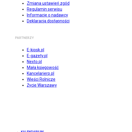
Zmiana ustawień zgód
Regulamin serwisu
Informacje o nadawcy
Deklaracja dostępności
PARTNERZY
E-kiosk.pl
E-gazety.pl
Nexto.pl
Mała księgowość
Kancelarierp.pl
Wieści Rolnicze
Życie Warszawy
KALENDARIUM