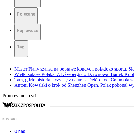
Polecane
Najnowsze
Tagi
Master Plany szansą na poprawę kondycji polskiego sportu. S
Wielki sukces Polaka. Z Kåsebergi do Dziwnowa. Bartek Kubk
Tam, gdzie historia łączy się z naturą - TrekTours i Columbia z
Antoni Kowalski o krok od Shenzhen Open. Polak pokonał w
Promowane treści
KONTAKT
O nas