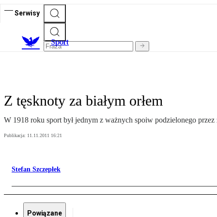
Serwisy
S
port
Z tęsknoty za białym orłem
W 1918 roku sport był jednym z ważnych spoiw podzielonego przez 
Publikacja:
11.11.2011 16:21
Stefan Szczepłek
Powiązane