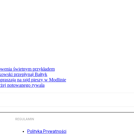
łowenia świetnym przykładem
owski przepłynął Bałtyk
apraszają na rajd pieszy w Modlinie
yżej notowanego rywala
REGULAMIN
Polityka Prywatności