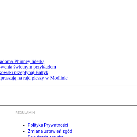
iadoma-Phinney liderką
łowenia świetnym przykładem
owski przepłynął Bałtyk
apraszają na rajd pieszy w Modlinie
REGULAMIN
Polityka Prywatności
Zmiana ustawień zgód