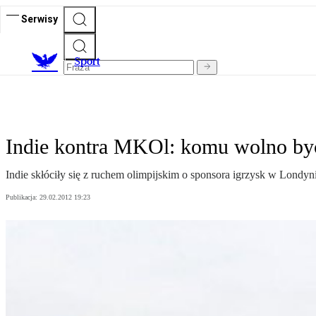
Serwisy
S
port
Indie kontra MKOl: komu wolno by
Indie skłóciły się z ruchem olimpijskim o sponsora igrzysk w Lond
Publikacja:
29.02.2012 19:23