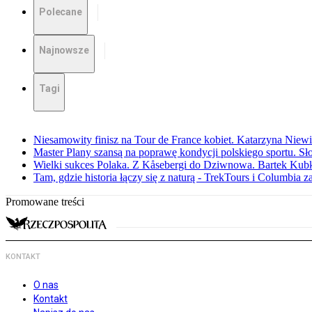
Polecane
Najnowsze
Tagi
Niesamowity finisz na Tour de France kobiet. Katarzyna Niew
Master Plany szansą na poprawę kondycji polskiego sportu. S
Wielki sukces Polaka. Z Kåsebergi do Dziwnowa. Bartek Kubk
Tam, gdzie historia łączy się z naturą - TrekTours i Columbia z
Promowane treści
KONTAKT
O nas
Kontakt