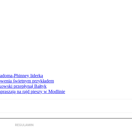
iadoma-Phinney liderką
łowenia świetnym przykładem
owski przepłynął Bałtyk
apraszają na rajd pieszy w Modlinie
REGULAMIN