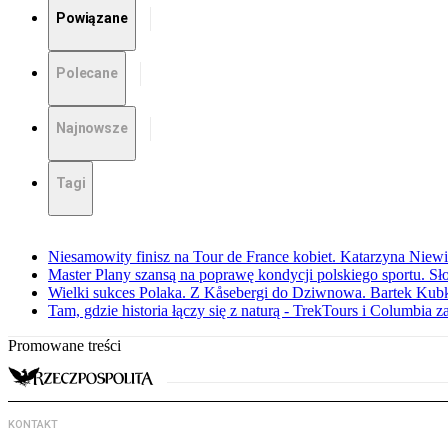
Powiązane
Polecane
Najnowsze
Tagi
Niesamowity finisz na Tour de France kobiet. Katarzyna Niew
Master Plany szansą na poprawę kondycji polskiego sportu. S
Wielki sukces Polaka. Z Kåsebergi do Dziwnowa. Bartek Kubk
Tam, gdzie historia łączy się z naturą - TrekTours i Columbia z
Promowane treści
KONTAKT