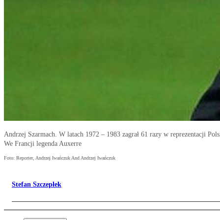
Andrzej Szarmach. W latach 1972 – 1983 zagrał 61 razy w reprezentacji Pols
We Francji legenda Auxerre
Foto: Reporter, Andrzej Iwańczuk And Andrzej Iwańczuk
Stefan Szczepłek