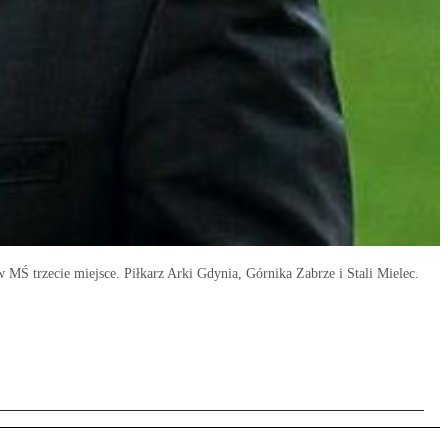
 MŚ trzecie miejsce. Piłkarz Arki Gdynia, Górnika Zabrze i Stali Mielec.