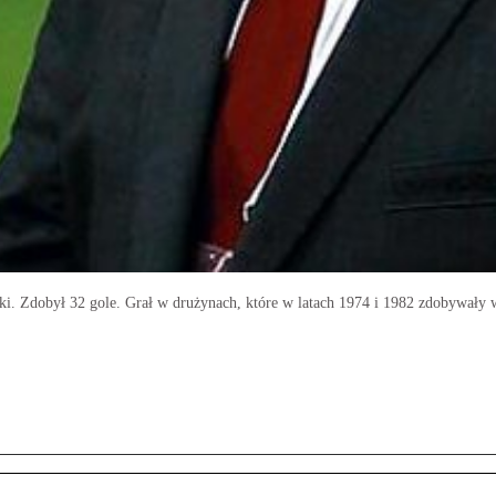
ki. Zdobył 32 gole. Grał w drużynach, które w latach 1974 i 1982 zdobywały w