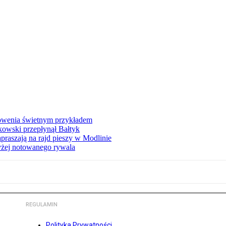
łowenia świetnym przykładem
owski przepłynął Bałtyk
apraszają na rajd pieszy w Modlinie
yżej notowanego rywala
REGULAMIN
Polityka Prywatności