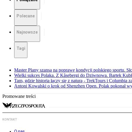
Polecane
Najnowsze
Tagi
Master Plany szansą na poprawę kondycji polskiego sportu. S
Wielki sukces Polaka. Z Kåsebergi do Dziwnowa. Bartek Kubk
Tam, gdzie historia łączy się z naturą - TrekTours i Columbia z
Antoni Kowalski o krok od Shenzhen Open. Polak pokonał w
Promowane treści
KONTAKT
O nas