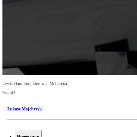
Lewis Hamilton, kierowca McLarena
Foto: AFP
Łukasz Majchrzyk
Powiązane