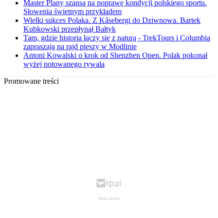
Master Plany szansą na poprawę kondycji polskiego sportu.
Słowenia świetnym przykładem
Wielki sukces Polaka. Z Kåsebergi do Dziwnowa. Bartek
Kubkowski przepłynął Bałtyk
Tam, gdzie historia łączy się z naturą - TrekTours i Columbia
zapraszają na rajd pieszy w Modlinie
Antoni Kowalski o krok od Shenzhen Open. Polak pokonał
wyżej notowanego rywala
Promowane treści