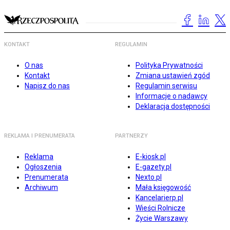
KONTAKT
REGULAMIN
O nas
Polityka Prywatności
Kontakt
Zmiana ustawień zgód
Napisz do nas
Regulamin serwisu
Informacje o nadawcy
Deklaracja dostępności
REKLAMA I PRENUMERATA
PARTNERZY
Reklama
E-kiosk.pl
Ogłoszenia
E-gazety.pl
Prenumerata
Nexto.pl
Archiwum
Mała księgowość
Kancelarierp.pl
Wieści Rolnicze
Życie Warszawy