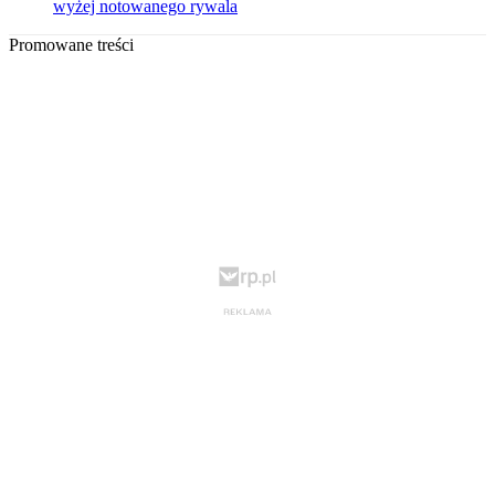
wyżej notowanego rywala
Promowane treści