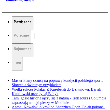
Powiązane
Polecane
Najnowsze
Tagi
Master Plany szansą na poprawę kondycji polskiego sportu.
Słowenia świetnym przykładem
Wielki sukces Polaka. Z Kåsebergi do Dziwnowa. Bartek
Kubkowski przepłynął Bałtyk
Tam, gdzie historia łączy się z naturą - TrekTours i Columbia
zapraszają na rajd pieszy w Modlinie
Antoni Kowalski o krok od Shenzhen Open. Polak pokonał