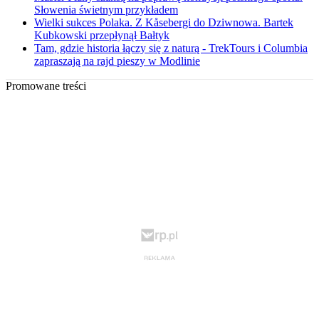
Słowenia świetnym przykładem
Wielki sukces Polaka. Z Kåsebergi do Dziwnowa. Bartek
Kubkowski przepłynął Bałtyk
Tam, gdzie historia łączy się z naturą - TrekTours i Columbia
zapraszają na rajd pieszy w Modlinie
Promowane treści