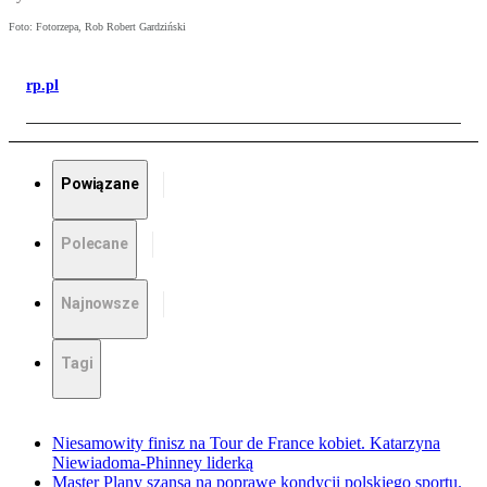
Foto: Fotorzepa, Rob Robert Gardziński
rp.pl
Powiązane
Polecane
Najnowsze
Tagi
Niesamowity finisz na Tour de France kobiet. Katarzyna
Niewiadoma-Phinney liderką
Master Plany szansą na poprawę kondycji polskiego sportu.