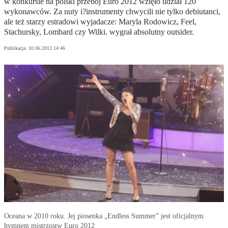
w konkursie na polski przebój Euro 2012 wzięło udział 120
wykonawców. Za nuty i?instrumenty chwycili nie tylko debiutanci,
ale też starzy estradowi wyjadacze: Maryla Rodowicz, Feel,
Stachursky, Lombard czy Wilki. wygrał absolutny outsider.
Publikacja:
10.06.2012 14:46
Oceana w 2010 roku. Jej piosenka „Endless Summer” jest oficjalnym
hymnem mistrzostw Euro 2012