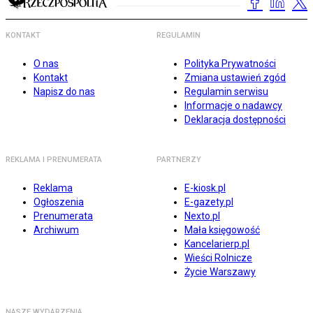
KONTAKT
REGULAMIN
O nas
Polityka Prywatności
Kontakt
Zmiana ustawień zgód
Napisz do nas
Regulamin serwisu
Informacje o nadawcy
Deklaracja dostępności
REKLAMA I PRENUMERATA
PARTNERZY
Reklama
E-kiosk.pl
Ogłoszenia
E-gazety.pl
Prenumerata
Nexto.pl
Archiwum
Mała księgowość
Kancelarierp.pl
Wieści Rolnicze
Życie Warszawy
NASZE WYDARZENIA