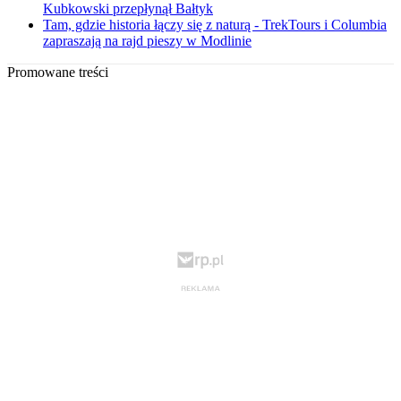
Kubkowski przepłynął Bałtyk
Tam, gdzie historia łączy się z naturą - TrekTours i Columbia
zapraszają na rajd pieszy w Modlinie
Promowane treści