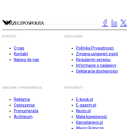
KONTAKT
REGULAMIN
O nas
Polityka Prywatności
Kontakt
Zmiana ustawień zgód
Napisz do nas
Regulamin serwisu
Informacje o nadawcy
Deklaracja dostępności
REKLAMA I PRENUMERATA
PARTNERZY
Reklama
E-kiosk.pl
Ogłoszenia
E-gazety.pl
Prenumerata
Nexto.pl
Archiwum
Mała księgowość
Kancelarierp.pl
Wieści Rolnicze