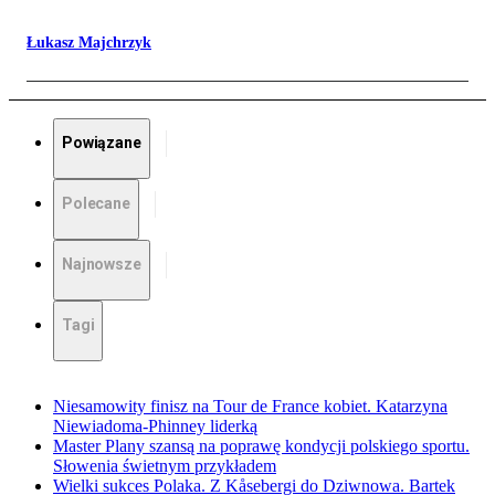
Łukasz Majchrzyk
Powiązane
Polecane
Najnowsze
Tagi
Niesamowity finisz na Tour de France kobiet. Katarzyna
Niewiadoma-Phinney liderką
Master Plany szansą na poprawę kondycji polskiego sportu.
Słowenia świetnym przykładem
Wielki sukces Polaka. Z Kåsebergi do Dziwnowa. Bartek