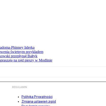
iadoma-Phinney liderką
łowenia świetnym przykładem
owski przepłynął Bałtyk
apraszają na rajd pieszy w Modlinie
REGULAMIN
Polityka Prywatności
Zmiana ustawień zgód