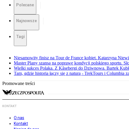
Polecane
Najnowsze
Tagi
Niesamowity finisz na Tour de France kobiet. Katarzyna Niew
Master Plany szansą na poprawę kondycji polskiego sportu. S
Wielki sukces Polaka. Z Kåsebergi do Dziwnowa. Bartek Kubk
Tam, gdzie historia łączy się z naturą - TrekTours i Columbia z
Promowane treści
KONTAKT
O nas
Kontakt