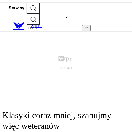
Serwisy
S
port
Klasyki coraz mniej, szanujmy
więc weteranów