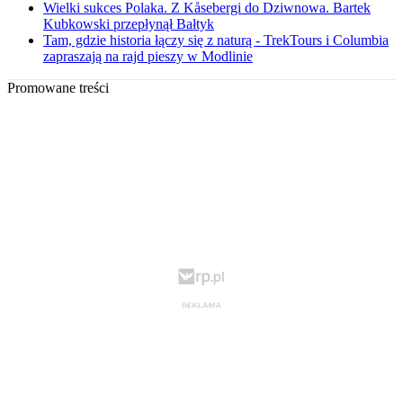
Wielki sukces Polaka. Z Kåsebergi do Dziwnowa. Bartek
Kubkowski przepłynął Bałtyk
Tam, gdzie historia łączy się z naturą - TrekTours i Columbia
zapraszają na rajd pieszy w Modlinie
Promowane treści