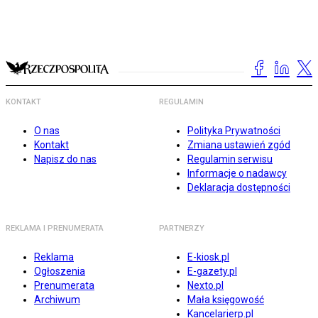
KONTAKT
REGULAMIN
O nas
Polityka Prywatności
Kontakt
Zmiana ustawień zgód
Napisz do nas
Regulamin serwisu
Informacje o nadawcy
Deklaracja dostępności
REKLAMA I PRENUMERATA
PARTNERZY
Reklama
E-kiosk.pl
Ogłoszenia
E-gazety.pl
Prenumerata
Nexto.pl
Archiwum
Mała księgowość
Kancelarierp.pl