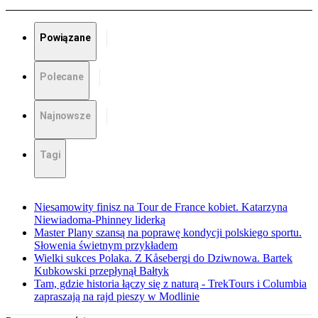
Powiązane
Polecane
Najnowsze
Tagi
Niesamowity finisz na Tour de France kobiet. Katarzyna
Niewiadoma-Phinney liderką
Master Plany szansą na poprawę kondycji polskiego sportu.
Słowenia świetnym przykładem
Wielki sukces Polaka. Z Kåsebergi do Dziwnowa. Bartek
Kubkowski przepłynął Bałtyk
Tam, gdzie historia łączy się z naturą - TrekTours i Columbia
zapraszają na rajd pieszy w Modlinie