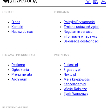
KONTAKT
REGULAMIN
O nas
Polityka Prywatności
Kontakt
Zmiana ustawień zgód
Napisz do nas
Regulamin serwisu
Informacje o nadawcy
Deklaracja dostępności
REKLAMA I PRENUMERATA
PARTNERZY
Reklama
E-kiosk.pl
Ogłoszenia
E-gazety.pl
Prenumerata
Nexto.pl
Archiwum
Mała księgowość
Kancelarierp.pl
Wieści Rolnicze
Życie Warszawy
NASZE WYDARZENIA