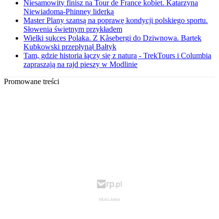
Niesamowity finisz na Tour de France kobiet. Katarzyna
Niewiadoma-Phinney liderką
Master Plany szansą na poprawę kondycji polskiego sportu.
Słowenia świetnym przykładem
Wielki sukces Polaka. Z Kåsebergi do Dziwnowa. Bartek
Kubkowski przepłynął Bałtyk
Tam, gdzie historia łączy się z naturą - TrekTours i Columbia
zapraszają na rajd pieszy w Modlinie
Promowane treści