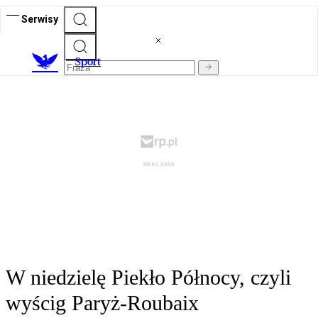
Serwisy
S
port
W niedzielę Piekło Północy, czyli
wyścig Paryż-Roubaix