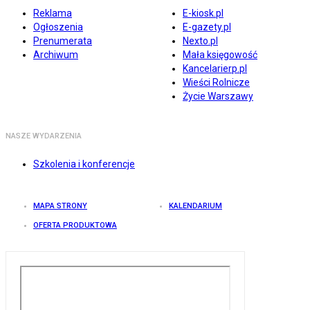
Reklama
E-kiosk.pl
Ogłoszenia
E-gazety.pl
Prenumerata
Nexto.pl
Archiwum
Mała księgowość
Kancelarierp.pl
Wieści Rolnicze
Życie Warszawy
NASZE WYDARZENIA
Szkolenia i konferencje
MAPA STRONY
KALENDARIUM
OFERTA PRODUKTOWA