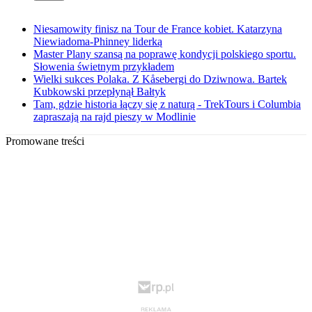
Niesamowity finisz na Tour de France kobiet. Katarzyna
Niewiadoma-Phinney liderką
Master Plany szansą na poprawę kondycji polskiego sportu.
Słowenia świetnym przykładem
Wielki sukces Polaka. Z Kåsebergi do Dziwnowa. Bartek
Kubkowski przepłynął Bałtyk
Tam, gdzie historia łączy się z naturą - TrekTours i Columbia
zapraszają na rajd pieszy w Modlinie
Promowane treści