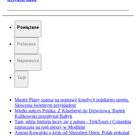
Powiązane
Polecane
Najnowsze
Tagi
Master Plany szansą na poprawę kondycji polskiego sportu.
Słowenia świetnym przykładem
Wielki sukces Polaka. Z Kåsebergi do Dziwnowa. Bartek
Kubkowski przepłynął Bałtyk
Tam, gdzie historia łączy się z naturą - TrekTours i Columbia
zapraszają na rajd pieszy w Modlinie
Antoni Kowalski o krok od Shenzhen Open. Polak pokonał