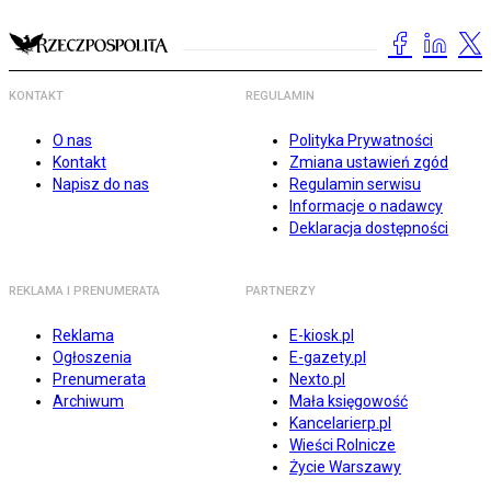
KONTAKT
REGULAMIN
O nas
Polityka Prywatności
Kontakt
Zmiana ustawień zgód
Napisz do nas
Regulamin serwisu
Informacje o nadawcy
Deklaracja dostępności
REKLAMA I PRENUMERATA
PARTNERZY
Reklama
E-kiosk.pl
Ogłoszenia
E-gazety.pl
Prenumerata
Nexto.pl
Archiwum
Mała księgowość
Kancelarierp.pl
Wieści Rolnicze
Życie Warszawy