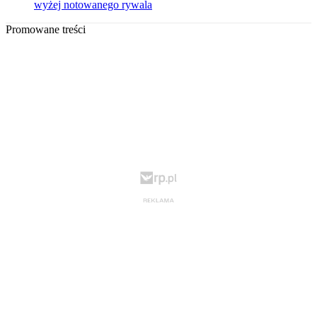
wyżej notowanego rywala
Promowane treści