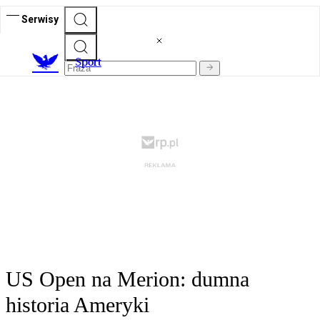
Serwisy
S
port
US Open na Merion: dumna
historia Ameryki