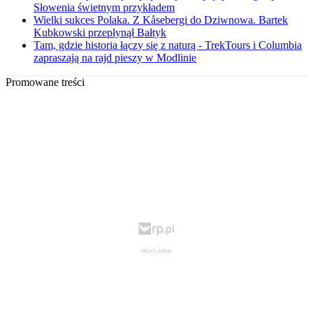
Słowenia świetnym przykładem
Wielki sukces Polaka. Z Kåsebergi do Dziwnowa. Bartek
Kubkowski przepłynął Bałtyk
Tam, gdzie historia łączy się z naturą - TrekTours i Columbia
zapraszają na rajd pieszy w Modlinie
Promowane treści