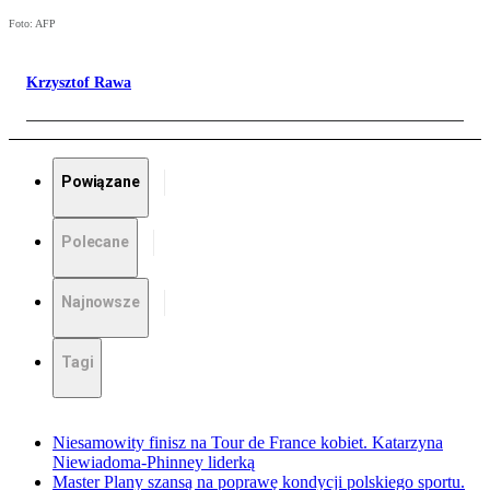
Foto: AFP
Krzysztof Rawa
Powiązane
Polecane
Najnowsze
Tagi
Niesamowity finisz na Tour de France kobiet. Katarzyna
Niewiadoma-Phinney liderką
Master Plany szansą na poprawę kondycji polskiego sportu.