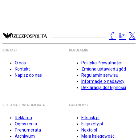
KONTAKT
REGULAMIN
O nas
Polityka Prywatności
Kontakt
Zmiana ustawień zgód
Napisz do nas
Regulamin serwisu
Informacje o nadawcy
Deklaracja dostępności
REKLAMA I PRENUMERATA
PARTNERZY
Reklama
E-kiosk.pl
Ogłoszenia
E-gazety.pl
Prenumerata
Nexto.pl
Archiwum
Mała księgowość