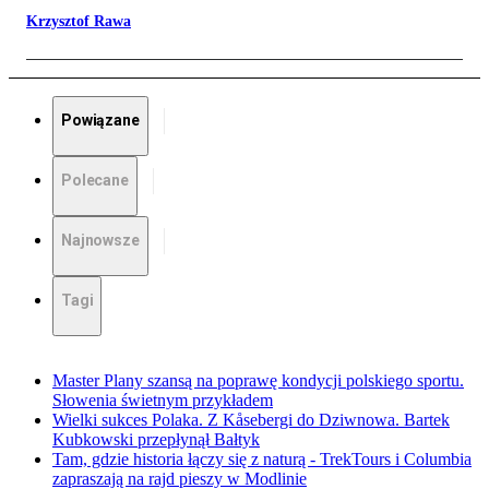
Krzysztof Rawa
Powiązane
Polecane
Najnowsze
Tagi
Master Plany szansą na poprawę kondycji polskiego sportu.
Słowenia świetnym przykładem
Wielki sukces Polaka. Z Kåsebergi do Dziwnowa. Bartek
Kubkowski przepłynął Bałtyk
Tam, gdzie historia łączy się z naturą - TrekTours i Columbia
zapraszają na rajd pieszy w Modlinie