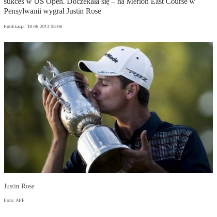
sukces w US Open. Doczekała się – na Merion East Course w
Pensylwanii wygrał Justin Rose
Publikacja:
18.06.2013 03:06
Justin Rose
Foto: AFP