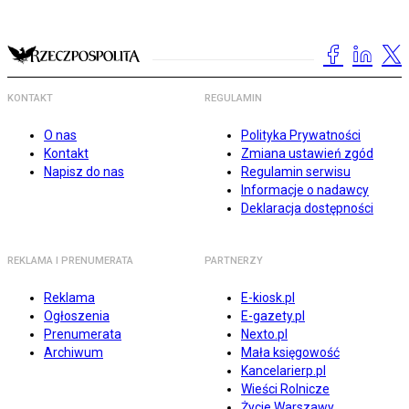
KONTAKT
REGULAMIN
O nas
Polityka Prywatności
Kontakt
Zmiana ustawień zgód
Napisz do nas
Regulamin serwisu
Informacje o nadawcy
Deklaracja dostępności
REKLAMA I PRENUMERATA
PARTNERZY
Reklama
E-kiosk.pl
Ogłoszenia
E-gazety.pl
Prenumerata
Nexto.pl
Archiwum
Mała księgowość
Kancelarierp.pl
Wieści Rolnicze
Życie Warszawy