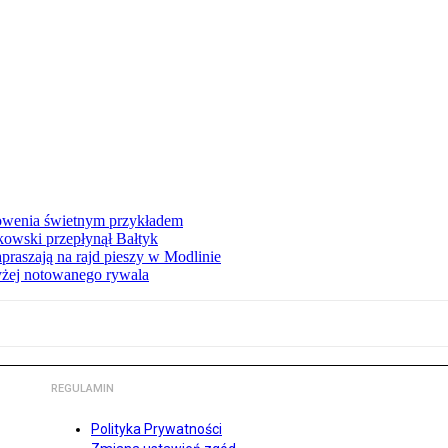
łowenia świetnym przykładem
owski przepłynął Bałtyk
apraszają na rajd pieszy w Modlinie
yżej notowanego rywala
REGULAMIN
Polityka Prywatności