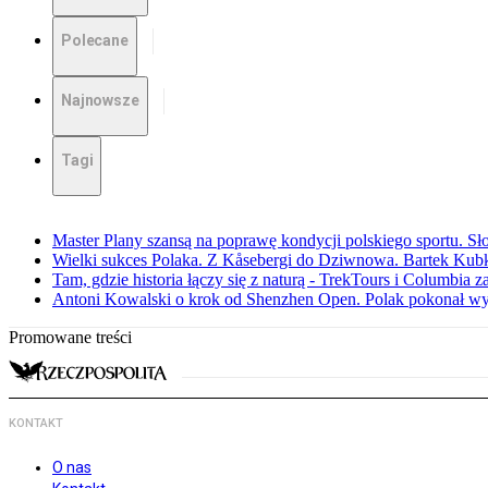
Polecane
Najnowsze
Tagi
Master Plany szansą na poprawę kondycji polskiego sportu. S
Wielki sukces Polaka. Z Kåsebergi do Dziwnowa. Bartek Kubk
Tam, gdzie historia łączy się z naturą - TrekTours i Columbia z
Antoni Kowalski o krok od Shenzhen Open. Polak pokonał w
Promowane treści
KONTAKT
O nas