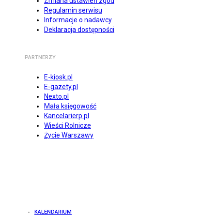
Zmiana ustawień zgód
Regulamin serwisu
Informacje o nadawcy
Deklaracja dostępności
PARTNERZY
E-kiosk.pl
E-gazety.pl
Nexto.pl
Mała księgowość
Kancelarierp.pl
Wieści Rolnicze
Życie Warszawy
KALENDARIUM