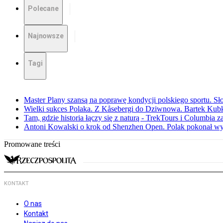
Polecane
Najnowsze
Tagi
Master Plany szansą na poprawę kondycji polskiego sportu. S
Wielki sukces Polaka. Z Kåsebergi do Dziwnowa. Bartek Kubk
Tam, gdzie historia łączy się z naturą - TrekTours i Columbia z
Antoni Kowalski o krok od Shenzhen Open. Polak pokonał w
Promowane treści
KONTAKT
O nas
Kontakt