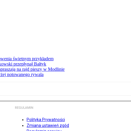
łowenia świetnym przykładem
owski przepłynął Bałtyk
apraszają na rajd pieszy w Modlinie
yżej notowanego rywala
REGULAMIN
Polityka Prywatności
Zmiana ustawień zgód