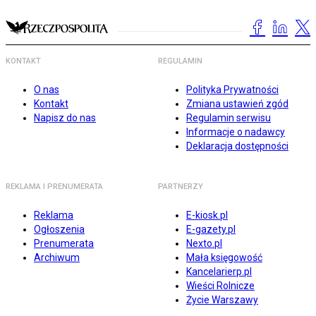
KONTAKT
REGULAMIN
O nas
Polityka Prywatności
Kontakt
Zmiana ustawień zgód
Napisz do nas
Regulamin serwisu
Informacje o nadawcy
Deklaracja dostępności
REKLAMA I PRENUMERATA
PARTNERZY
Reklama
E-kiosk.pl
Ogłoszenia
E-gazety.pl
Prenumerata
Nexto.pl
Archiwum
Mała księgowość
Kancelarierp.pl
Wieści Rolnicze
Życie Warszawy