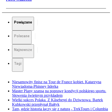
Powiązane
Polecane
Najnowsze
Tagi
Niesamowity finisz na Tour de France kobiet. Katarzyna
Niewiadoma-Phinney liderką
Master Plany szansą na poprawę kondycji polskiego sportu.
Słowenia świetnym przykładem
Wielki sukces Polaka. Z Kåsebergi do Dziwnowa. Bartek
Kubkowski przepłynął Bałtyk
Tam, gdzie historia łączy się z naturą - TrekTours i Columbia