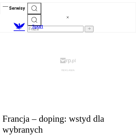
Serwisy
S
port
Francja – doping: wstyd dla
wybranych