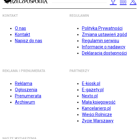
KONTAKT
REGULAMIN
O nas
Polityka Prywatności
Kontakt
Zmiana ustawień zgód
Napisz do nas
Regulamin serwisu
Informacje o nadawcy
Deklaracja dostępności
REKLAMA I PRENUMERATA
PARTNERZY
Reklama
E-kiosk.pl
Ogłoszenia
E-gazety.pl
Prenumerata
Nexto.pl
Archiwum
Mała księgowość
Kancelarierp.pl
Wieści Rolnicze
Życie Warszawy
NASZE WYDARZENIA