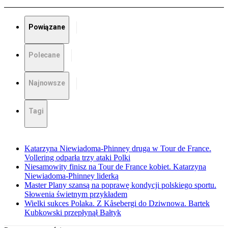
Powiązane
Polecane
Najnowsze
Tagi
Katarzyna Niewiadoma-Phinney druga w Tour de France.
Vollering odparła trzy ataki Polki
Niesamowity finisz na Tour de France kobiet. Katarzyna
Niewiadoma-Phinney liderką
Master Plany szansą na poprawę kondycji polskiego sportu.
Słowenia świetnym przykładem
Wielki sukces Polaka. Z Kåsebergi do Dziwnowa. Bartek
Kubkowski przepłynął Bałtyk