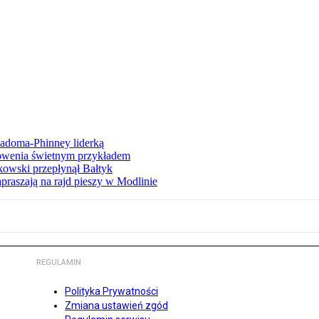
iadoma-Phinney liderką
łowenia świetnym przykładem
owski przepłynął Bałtyk
apraszają na rajd pieszy w Modlinie
REGULAMIN
Polityka Prywatności
Zmiana ustawień zgód