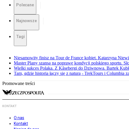
Polecane
Najnowsze
Tagi
Niesamowity finisz na Tour de France kobiet. Katarzyna Niew
Master Plany szansą na poprawę kondycji polskiego sportu. S
Wielki sukces Polaka. Z Kåsebergi do Dziwnowa. Bartek Kubk
Tam, gdzie historia łączy się z naturą - TrekTours i Columbia z
Promowane treści
KONTAKT
O nas
Kontakt