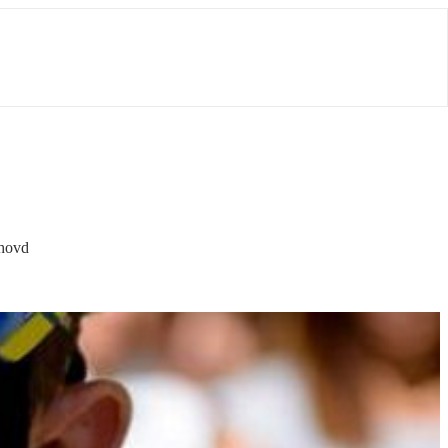
shovd