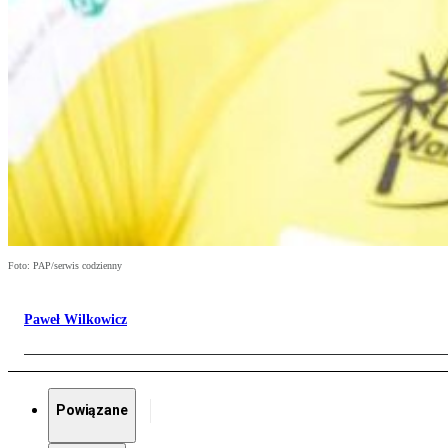
Foto: PAP/serwis codzienny
Paweł Wilkowicz
Powiązane