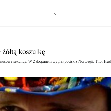
 żółtą koszulkę
o bonusowe sekundy. W Zakopanem wygrał pocisk z Norwegii, Thor Hu