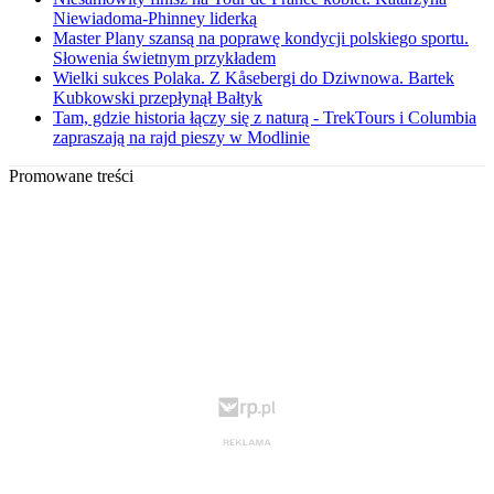
Niewiadoma-Phinney liderką
Master Plany szansą na poprawę kondycji polskiego sportu.
Słowenia świetnym przykładem
Wielki sukces Polaka. Z Kåsebergi do Dziwnowa. Bartek
Kubkowski przepłynął Bałtyk
Tam, gdzie historia łączy się z naturą - TrekTours i Columbia
zapraszają na rajd pieszy w Modlinie
Promowane treści