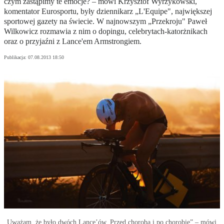
czym zastąpimy te emocje? – mówi Krzysztof Wyrzykowski,
komentator Eurosportu, były dziennikarz „L'Equipe", największej
sportowej gazety na świecie. W najnowszym „Przekroju" Paweł
Wilkowicz rozmawia z nim o dopingu, celebrytach-katorżnikach
oraz o przyjaźni z Lance'em Armstrongiem.
Publikacja:
07.08.2013 18:50
„Uważam, że było dwóch Lance’ów. Przed chorobą i po chorobie” – mówi