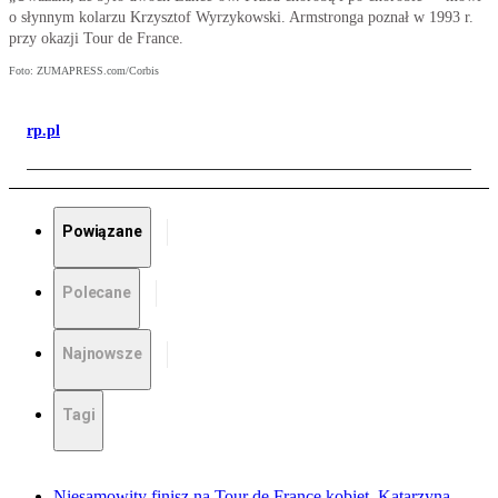
o słynnym kolarzu Krzysztof Wyrzykowski. Armstronga poznał w 1993 r.
przy okazji Tour de France.
Foto: ZUMAPRESS.com/Corbis
rp.pl
Powiązane
Polecane
Najnowsze
Tagi
Niesamowity finisz na Tour de France kobiet. Katarzyna