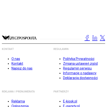
KONTAKT
REGULAMIN
O nas
Polityka Prywatności
Kontakt
Zmiana ustawień zgód
Napisz do nas
Regulamin serwisu
Informacje o nadawcy
Deklaracja dostępności
REKLAMA I PRENUMERATA
PARTNERZY
Reklama
E-kiosk.pl
Ogłoszenia
E-gazety.pl