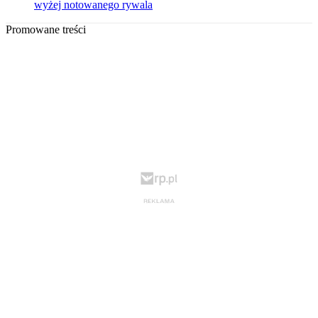
wyżej notowanego rywala
Promowane treści