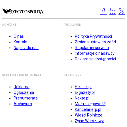
KONTAKT
REGULAMIN
O nas
Polityka Prywatności
Kontakt
Zmiana ustawień zgód
Napisz do nas
Regulamin serwisu
Informacje o nadawcy
Deklaracja dostępności
REKLAMA I PRENUMERATA
PARTNERZY
Reklama
E-kiosk.pl
Ogłoszenia
E-gazety.pl
Prenumerata
Nexto.pl
Archiwum
Mała księgowość
Kancelarierp.pl
Wieści Rolnicze
Życie Warszawy