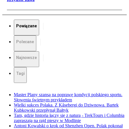
Powiązane
Polecane
Najnowsze
Tagi
Master Plany szansą na poprawę kondycji polskiego sportu.
Słowenia świetnym przykładem
Wielki sukces Polaka. Z Kåsebergi do Dziwnowa. Bartek
Kubkowski przepłynął Bałtyk
Tam, gdzie historia łączy się z naturą - TrekTours i Columbia
zapraszają na rajd pieszy w Modlinie
Antoni Kowalski o krok od Shenzhen Open. Polak pokonał