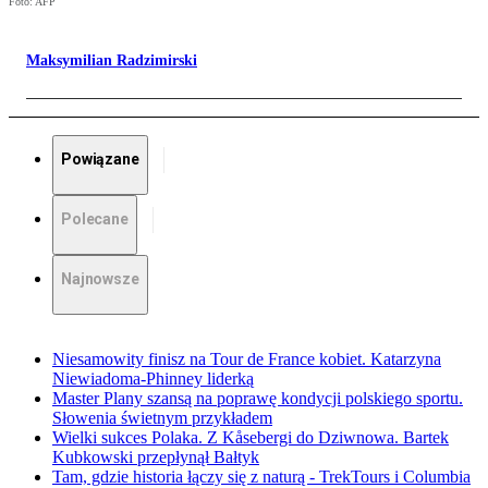
Foto: AFP
Maksymilian Radzimirski
Powiązane
Polecane
Najnowsze
Niesamowity finisz na Tour de France kobiet. Katarzyna
Niewiadoma-Phinney liderką
Master Plany szansą na poprawę kondycji polskiego sportu.
Słowenia świetnym przykładem
Wielki sukces Polaka. Z Kåsebergi do Dziwnowa. Bartek
Kubkowski przepłynął Bałtyk
Tam, gdzie historia łączy się z naturą - TrekTours i Columbia