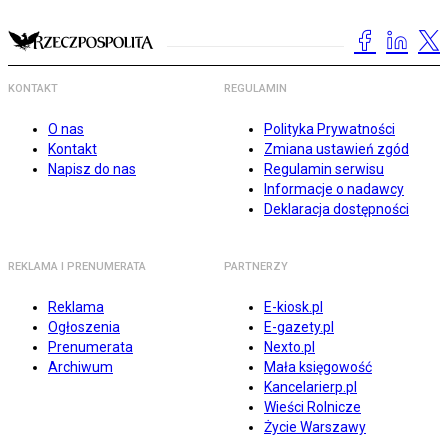
KONTAKT
REGULAMIN
O nas
Polityka Prywatności
Kontakt
Zmiana ustawień zgód
Napisz do nas
Regulamin serwisu
Informacje o nadawcy
Deklaracja dostępności
REKLAMA I PRENUMERATA
PARTNERZY
Reklama
E-kiosk.pl
Ogłoszenia
E-gazety.pl
Prenumerata
Nexto.pl
Archiwum
Mała księgowość
Kancelarierp.pl
Wieści Rolnicze
Życie Warszawy