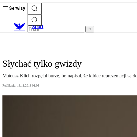
Serwisy
S
port
Słychać tylko gwizdy
Mateusz Klich rozpętał burzę, bo napisał, że kibice reprezentacji są d
Publikacja:
19.11.2013 01:06