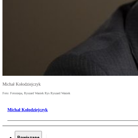
Michał Kołodziejczyk
Foto: Fotorzepa, Ryszard Waniek Rys Ryszard Waniek
Michał Kołodziejczyk
Powiązane