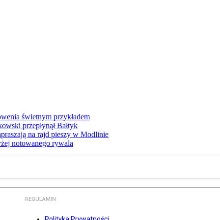
łowenia świetnym przykładem
owski przepłynął Bałtyk
apraszają na rajd pieszy w Modlinie
yżej notowanego rywala
REGULAMIN
Polityka Prywatności