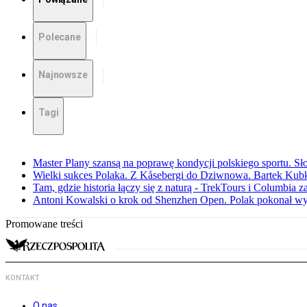
Polecane
Najnowsze
Tagi
Master Plany szansą na poprawę kondycji polskiego sportu. S
Wielki sukces Polaka. Z Kåsebergi do Dziwnowa. Bartek Kubk
Tam, gdzie historia łączy się z naturą - TrekTours i Columbia z
Antoni Kowalski o krok od Shenzhen Open. Polak pokonał w
Promowane treści
KONTAKT
O nas