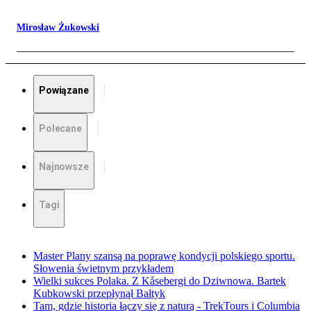
Mirosław Żukowski
Powiązane
Polecane
Najnowsze
Tagi
Master Plany szansą na poprawę kondycji polskiego sportu.
Słowenia świetnym przykładem
Wielki sukces Polaka. Z Kåsebergi do Dziwnowa. Bartek
Kubkowski przepłynął Bałtyk
Tam, gdzie historia łączy się z naturą - TrekTours i Columbia