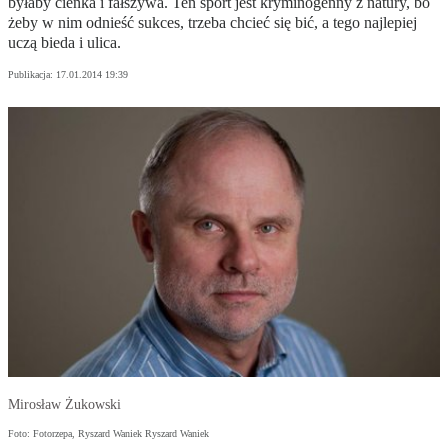
byłaby cienka i fałszywa. Ten sport jest kryminogenny z natury, bo
żeby w nim odnieść sukces, trzeba chcieć się bić, a tego najlepiej
uczą bieda i ulica.
Publikacja:
17.01.2014 19:39
Mirosław Żukowski
Foto: Fotorzepa, Ryszard Waniek Ryszard Waniek