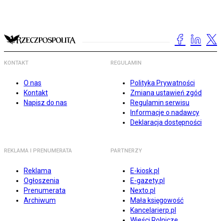
KONTAKT
REGULAMIN
O nas
Polityka Prywatności
Kontakt
Zmiana ustawień zgód
Napisz do nas
Regulamin serwisu
Informacje o nadawcy
Deklaracja dostępności
REKLAMA I PRENUMERATA
PARTNERZY
Reklama
E-kiosk.pl
Ogłoszenia
E-gazety.pl
Prenumerata
Nexto.pl
Archiwum
Mała księgowość
Kancelarierp.pl
Wieści Rolnicze