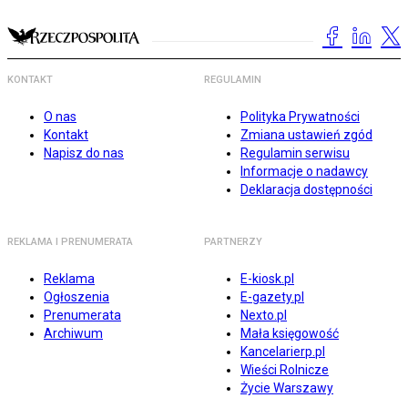
KONTAKT
REGULAMIN
O nas
Polityka Prywatności
Kontakt
Zmiana ustawień zgód
Napisz do nas
Regulamin serwisu
Informacje o nadawcy
Deklaracja dostępności
REKLAMA I PRENUMERATA
PARTNERZY
Reklama
E-kiosk.pl
Ogłoszenia
E-gazety.pl
Prenumerata
Nexto.pl
Archiwum
Mała księgowość
Kancelarierp.pl
Wieści Rolnicze
Życie Warszawy