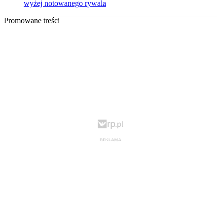
wyżej notowanego rywala
Promowane treści