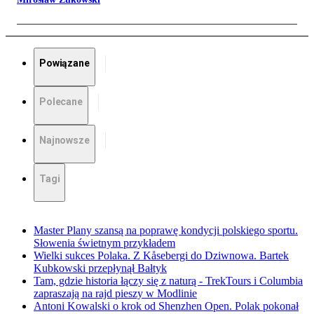
Powiązane
Polecane
Najnowsze
Tagi
Master Plany szansą na poprawę kondycji polskiego sportu.
Słowenia świetnym przykładem
Wielki sukces Polaka. Z Kåsebergi do Dziwnowa. Bartek
Kubkowski przepłynął Bałtyk
Tam, gdzie historia łączy się z naturą - TrekTours i Columbia
zapraszają na rajd pieszy w Modlinie
Antoni Kowalski o krok od Shenzhen Open. Polak pokonał