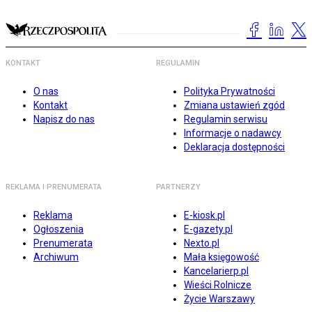
KONTAKT
REGULAMIN
O nas
Polityka Prywatności
Kontakt
Zmiana ustawień zgód
Napisz do nas
Regulamin serwisu
Informacje o nadawcy
Deklaracja dostępności
REKLAMA I PRENUMERATA
PARTNERZY
Reklama
E-kiosk.pl
Ogłoszenia
E-gazety.pl
Prenumerata
Nexto.pl
Archiwum
Mała księgowość
Kancelarierp.pl
Wieści Rolnicze
Życie Warszawy