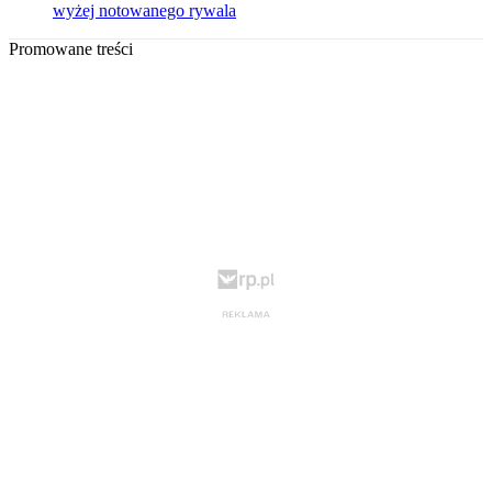
wyżej notowanego rywala
Promowane treści