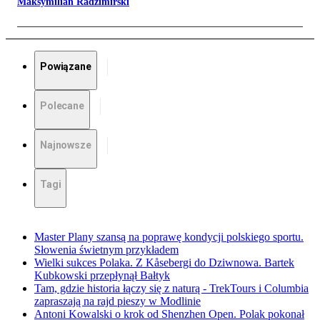
Maksymilian Radzimirski
Powiązane
Polecane
Najnowsze
Tagi
Master Plany szansą na poprawę kondycji polskiego sportu.
Słowenia świetnym przykładem
Wielki sukces Polaka. Z Kåsebergi do Dziwnowa. Bartek
Kubkowski przepłynął Bałtyk
Tam, gdzie historia łączy się z naturą - TrekTours i Columbia
zapraszają na rajd pieszy w Modlinie
Antoni Kowalski o krok od Shenzhen Open. Polak pokonał