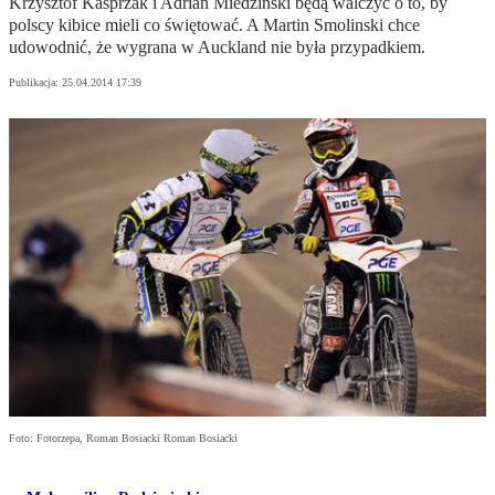
Krzysztof Kasprzak i Adrian Miedziński będą walczyć o to, by
polscy kibice mieli co świętować. A Martin Smolinski chce
udowodnić, że wygrana w Auckland nie była przypadkiem.
Publikacja:
25.04.2014 17:39
Foto: Fotorzepa, Roman Bosiacki Roman Bosiacki