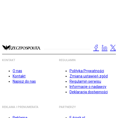
KONTAKT
REGULAMIN
O nas
Polityka Prywatności
Kontakt
Zmiana ustawień zgód
Napisz do nas
Regulamin serwisu
Informacje o nadawcy
Deklaracja dostępności
REKLAMA I PRENUMERATA
PARTNERZY
Reklama
E-kiosk.pl