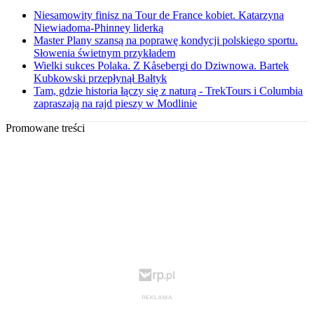
Niesamowity finisz na Tour de France kobiet. Katarzyna
Niewiadoma-Phinney liderką
Master Plany szansą na poprawę kondycji polskiego sportu.
Słowenia świetnym przykładem
Wielki sukces Polaka. Z Kåsebergi do Dziwnowa. Bartek
Kubkowski przepłynął Bałtyk
Tam, gdzie historia łączy się z naturą - TrekTours i Columbia
zapraszają na rajd pieszy w Modlinie
Promowane treści