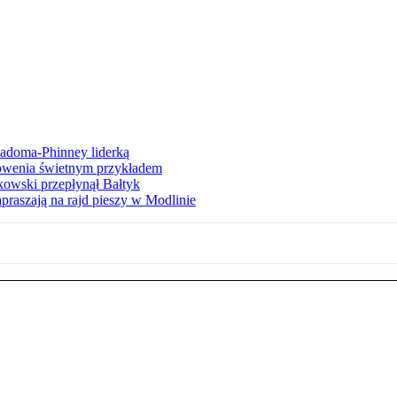
iadoma-Phinney liderką
łowenia świetnym przykładem
owski przepłynął Bałtyk
apraszają na rajd pieszy w Modlinie