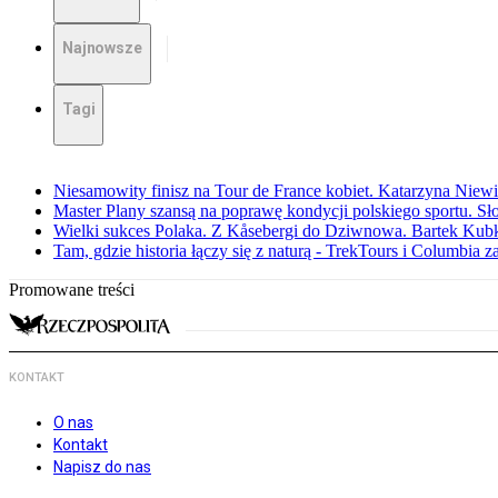
Najnowsze
Tagi
Niesamowity finisz na Tour de France kobiet. Katarzyna Niew
Master Plany szansą na poprawę kondycji polskiego sportu. S
Wielki sukces Polaka. Z Kåsebergi do Dziwnowa. Bartek Kubk
Tam, gdzie historia łączy się z naturą - TrekTours i Columbia z
Promowane treści
KONTAKT
O nas
Kontakt
Napisz do nas