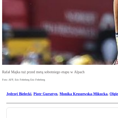
Rafał Majka tuż przed metą sobotniego etapu w Alpach
Foto: AFP, Eric Feferberg Eric Feferberg
Jędrzej Bielecki
,
Piotr Gursztyn
,
Monika Kruszewska-Mikucka
,
Olgi