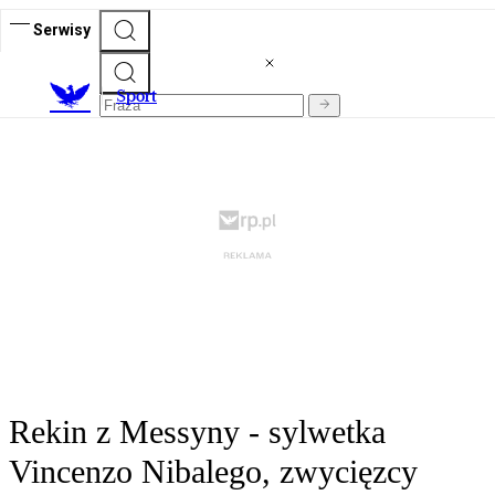
Serwisy
S
port
Rekin z Messyny - sylwetka
Vincenzo Nibalego, zwycięzcy