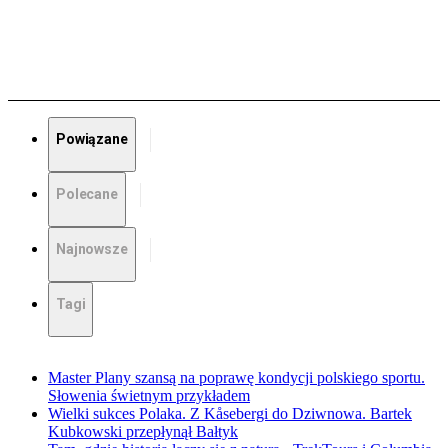
Powiązane
Polecane
Najnowsze
Tagi
Master Plany szansą na poprawę kondycji polskiego sportu.
Słowenia świetnym przykładem
Wielki sukces Polaka. Z Kåsebergi do Dziwnowa. Bartek
Kubkowski przepłynął Bałtyk