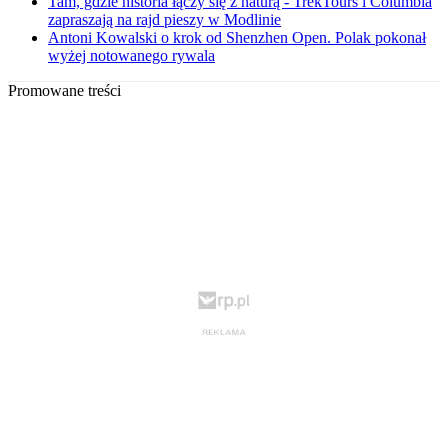
Tam, gdzie historia łączy się z naturą - TrekTours i Columbia
zapraszają na rajd pieszy w Modlinie
Antoni Kowalski o krok od Shenzhen Open. Polak pokonał
wyżej notowanego rywala
Promowane treści