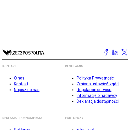
KONTAKT
REGULAMIN
O nas
Polityka Prywatności
Kontakt
Zmiana ustawień zgód
Napisz do nas
Regulamin serwisu
Informacje o nadawcy
Deklaracja dostępności
REKLAMA I PRENUMERATA
PARTNERZY
Reklama
E-kiosk.pl