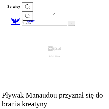
Serwisy
S
port
Pływak Manaudou przyznał się do
brania kreatyny