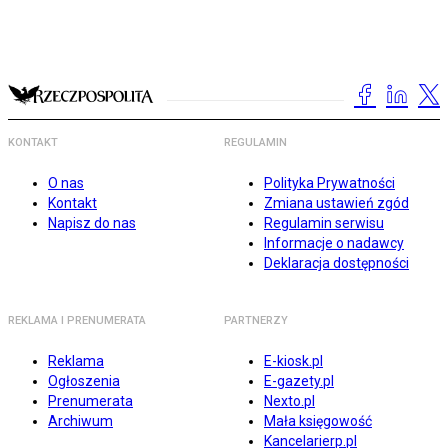
KONTAKT
REGULAMIN
O nas
Polityka Prywatności
Kontakt
Zmiana ustawień zgód
Napisz do nas
Regulamin serwisu
Informacje o nadawcy
Deklaracja dostępności
REKLAMA I PRENUMERATA
PARTNERZY
Reklama
E-kiosk.pl
Ogłoszenia
E-gazety.pl
Prenumerata
Nexto.pl
Archiwum
Mała księgowość
Kancelarierp.pl