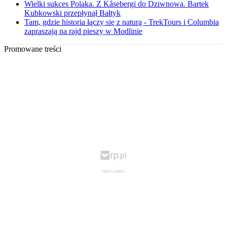
Wielki sukces Polaka. Z Kåsebergi do Dziwnowa. Bartek
Kubkowski przepłynął Bałtyk
Tam, gdzie historia łączy się z naturą - TrekTours i Columbia
zapraszają na rajd pieszy w Modlinie
Promowane treści