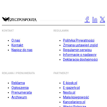
KONTAKT
REGULAMIN
O nas
Polityka Prywatności
Kontakt
Zmiana ustawień zgód
Napisz do nas
Regulamin serwisu
Informacje o nadawcy
Deklaracja dostępności
REKLAMA I PRENUMERATA
PARTNERZY
Reklama
E-kiosk.pl
Ogłoszenia
E-gazety.pl
Prenumerata
Nexto.pl
Archiwum
Mała księgowość
Kancelarierp.pl
Wieści Rolnicze