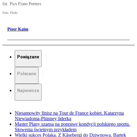
fot. Pics Frans Peeters
Foto: Flickr
Piotr Kaim
Powiązane
Polecane
Najnowsze
Niesamowity finisz na Tour de France kobiet. Katarzyna
Niewiadoma-Phinney liderką
Master Plany szansą na poprawę kondycji polskiego sportu.
Słowenia świetnym przykładem
Wielki sukces Polaka. Z Kåsebergi do Dziwnowa. Bartek