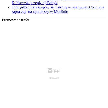
Kubkowski przepłynął Bałtyk
Tam, gdzie historia łączy się z naturą - TrekTours i Columbia
zapraszają na rajd pieszy w Modlinie
Promowane treści