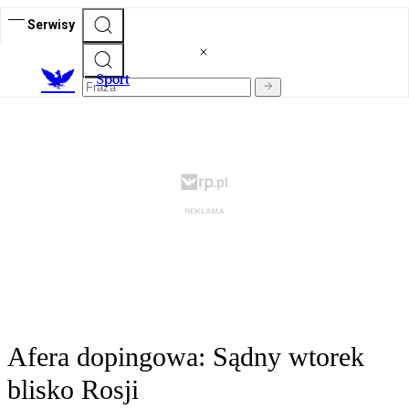
Serwisy
S
port
Afera dopingowa: Sądny wtorek
blisko Rosji