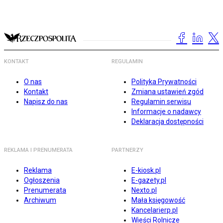
KONTAKT
REGULAMIN
O nas
Polityka Prywatności
Kontakt
Zmiana ustawień zgód
Napisz do nas
Regulamin serwisu
Informacje o nadawcy
Deklaracja dostępności
REKLAMA I PRENUMERATA
PARTNERZY
Reklama
E-kiosk.pl
Ogłoszenia
E-gazety.pl
Prenumerata
Nexto.pl
Archiwum
Mała księgowość
Kancelarierp.pl
Wieści Rolnicze