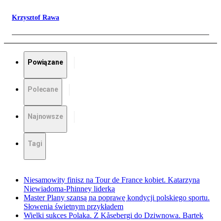
Krzysztof Rawa
Powiązane
Polecane
Najnowsze
Tagi
Niesamowity finisz na Tour de France kobiet. Katarzyna
Niewiadoma-Phinney liderką
Master Plany szansą na poprawę kondycji polskiego sportu.
Słowenia świetnym przykładem
Wielki sukces Polaka. Z Kåsebergi do Dziwnowa. Bartek