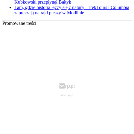
Kubkowski przepłynął Bałtyk
Tam, gdzie historia łączy się z naturą - TrekTours i Columbia
zapraszają na rajd pieszy w Modlinie
Promowane treści