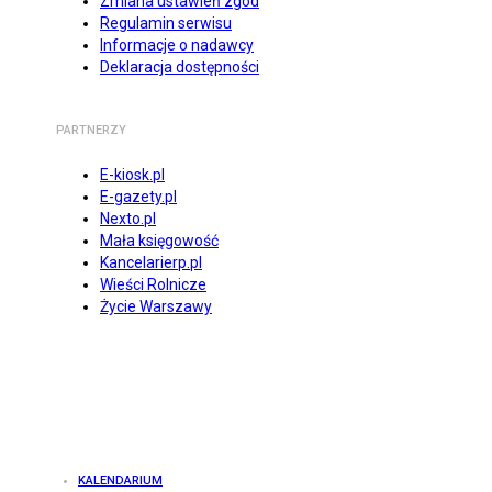
Zmiana ustawień zgód
Regulamin serwisu
Informacje o nadawcy
Deklaracja dostępności
PARTNERZY
E-kiosk.pl
E-gazety.pl
Nexto.pl
Mała księgowość
Kancelarierp.pl
Wieści Rolnicze
Życie Warszawy
KALENDARIUM