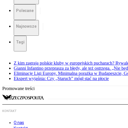
Polecane
Najnowsze
Tagi
Z kim zagrają polskie kluby w europejskich pucharach? Rywale
Gianni Infantino przeprasza za błędy, ale też ostrzega. „Nie będ
Eliminacje Ligi Europy. Minimalna porażka w Budapeszcie, G
Ekspert wyjaśnia: Czy „Staruch” mógł stać na płocie
Promowane treści
KONTAKT
O nas