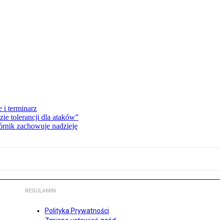
 i terminarz
zie tolerancji dla ataków”
órnik zachowuje nadzieję
REGULAMIN
Polityka Prywatności