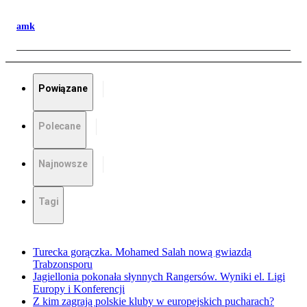
amk
Powiązane
Polecane
Najnowsze
Tagi
Turecka gorączka. Mohamed Salah nową gwiazdą
Trabzonsporu
Jagiellonia pokonała słynnych Rangersów. Wyniki el. Ligi
Europy i Konferencji
Z kim zagrają polskie kluby w europejskich pucharach?