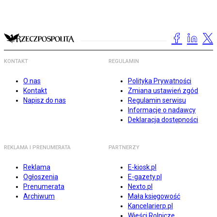
KONTAKT
REGULAMIN
O nas
Polityka Prywatności
Kontakt
Zmiana ustawień zgód
Napisz do nas
Regulamin serwisu
Informacje o nadawcy
Deklaracja dostępności
REKLAMA I PRENUMERATA
PARTNERZY
Reklama
E-kiosk.pl
Ogłoszenia
E-gazety.pl
Prenumerata
Nexto.pl
Archiwum
Mała księgowość
Kancelarierp.pl
Wieści Rolnicze