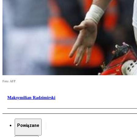
Foto: AFP
Maksymilian Radzimirski
Powiązane