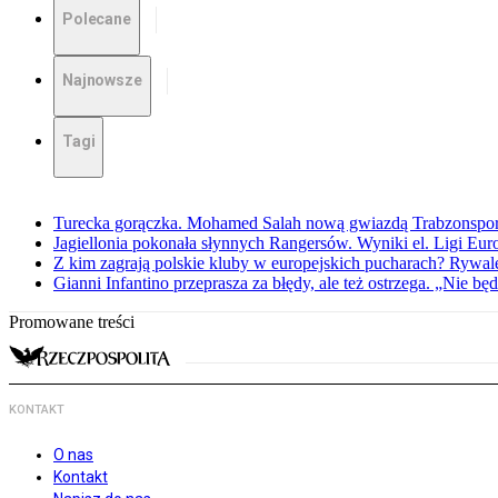
Polecane
Najnowsze
Tagi
Turecka gorączka. Mohamed Salah nową gwiazdą Trabzonspo
Jagiellonia pokonała słynnych Rangersów. Wyniki el. Ligi Eur
Z kim zagrają polskie kluby w europejskich pucharach? Rywale
Gianni Infantino przeprasza za błędy, ale też ostrzega. „Nie będ
Promowane treści
KONTAKT
O nas
Kontakt