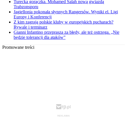
Turecka gorączka. Mohamed Salah nową gwiazdą
Trabzonsporu
Jagiellonia pokonała słynnych Rangersów. Wyniki el. Ligi
Europy i Konferencji
Z kim zagrają polskie kluby w europejskich pucharach?
Rywale i terminarz
Gianni Infantino przeprasza za błędy, ale też ostrzega. „Nie
będzie tolerancji dla ataków”
Promowane treści