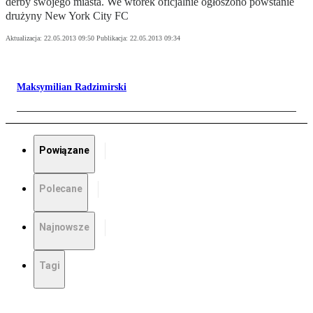
derby swojego miasta. We wtorek oficjalnie ogłoszono powstanie
drużyny New York City FC
Aktualizacja:
22.05.2013 09:50
Publikacja:
22.05.2013 09:34
Maksymilian Radzimirski
Powiązane
Polecane
Najnowsze
Tagi