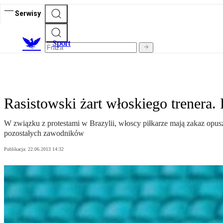
Serwisy
S
port
Rasistowski żart włoskiego trenera. 
W związku z protestami w Brazylii, włoscy piłkarze mają zakaz opuszcz
pozostałych zawodników
Publikacja:
22.06.2013 14:32