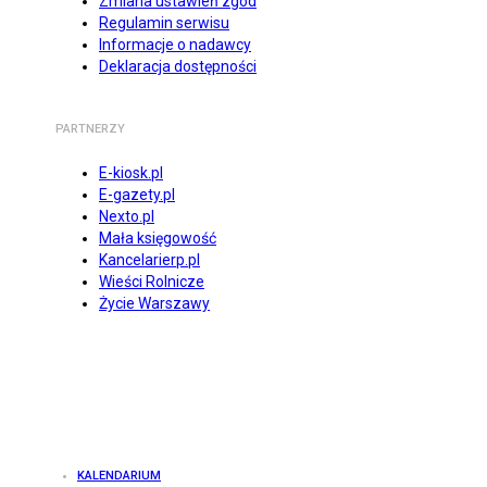
Zmiana ustawień zgód
Regulamin serwisu
Informacje o nadawcy
Deklaracja dostępności
PARTNERZY
E-kiosk.pl
E-gazety.pl
Nexto.pl
Mała księgowość
Kancelarierp.pl
Wieści Rolnicze
Życie Warszawy
KALENDARIUM