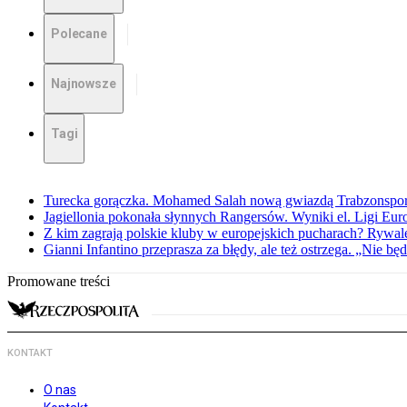
Polecane
Najnowsze
Tagi
Turecka gorączka. Mohamed Salah nową gwiazdą Trabzonspo
Jagiellonia pokonała słynnych Rangersów. Wyniki el. Ligi Eur
Z kim zagrają polskie kluby w europejskich pucharach? Rywale
Gianni Infantino przeprasza za błędy, ale też ostrzega. „Nie będ
Promowane treści
KONTAKT
O nas