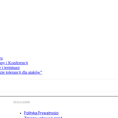
ru
opy i Konferencji
 i terminarz
zie tolerancji dla ataków”
REGULAMIN
Polityka Prywatności