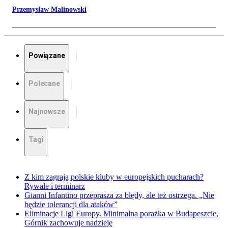
Przemysław Malinowski
Powiązane
Polecane
Najnowsze
Tagi
Z kim zagrają polskie kluby w europejskich pucharach?
Rywale i terminarz
Gianni Infantino przeprasza za błędy, ale też ostrzega. „Nie
będzie tolerancji dla ataków”
Eliminacje Ligi Europy. Minimalna porażka w Budapeszcie,
Górnik zachowuje nadzieję