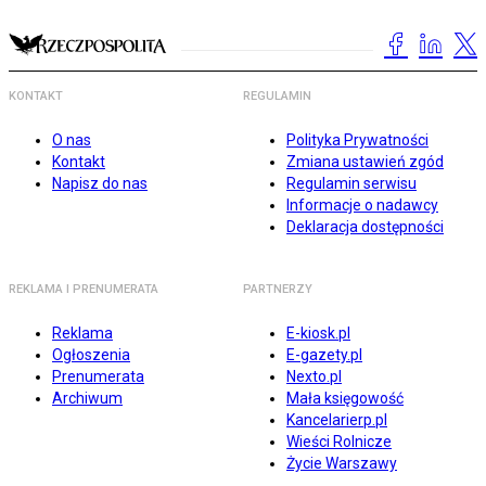
KONTAKT
REGULAMIN
O nas
Polityka Prywatności
Kontakt
Zmiana ustawień zgód
Napisz do nas
Regulamin serwisu
Informacje o nadawcy
Deklaracja dostępności
REKLAMA I PRENUMERATA
PARTNERZY
Reklama
E-kiosk.pl
Ogłoszenia
E-gazety.pl
Prenumerata
Nexto.pl
Archiwum
Mała księgowość
Kancelarierp.pl
Wieści Rolnicze
Życie Warszawy