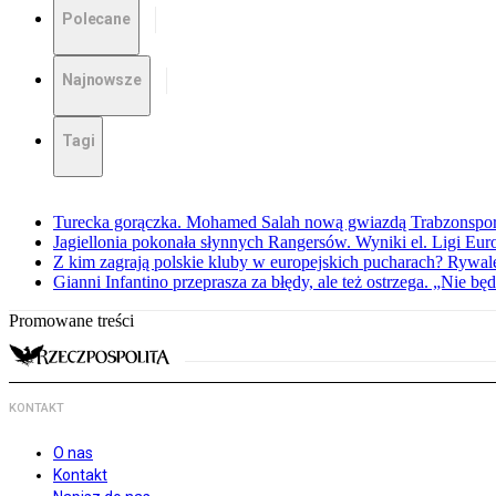
Polecane
Najnowsze
Tagi
Turecka gorączka. Mohamed Salah nową gwiazdą Trabzonspo
Jagiellonia pokonała słynnych Rangersów. Wyniki el. Ligi Eur
Z kim zagrają polskie kluby w europejskich pucharach? Rywale
Gianni Infantino przeprasza za błędy, ale też ostrzega. „Nie będ
Promowane treści
KONTAKT
O nas
Kontakt