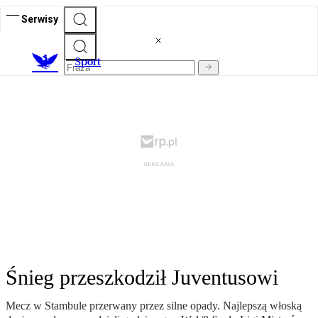
Serwisy
S
port
Śnieg przeszkodził Juventusowi
Mecz w Stambule przerwany przez silne opady. Najlepszą włoską