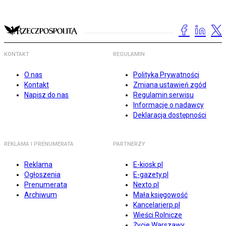
KONTAKT
REGULAMIN
O nas
Polityka Prywatności
Kontakt
Zmiana ustawień zgód
Napisz do nas
Regulamin serwisu
Informacje o nadawcy
Deklaracja dostępności
REKLAMA I PRENUMERATA
PARTNERZY
Reklama
E-kiosk.pl
Ogłoszenia
E-gazety.pl
Prenumerata
Nexto.pl
Archiwum
Mała księgowość
Kancelarierp.pl
Wieści Rolnicze
Życie Warszawy