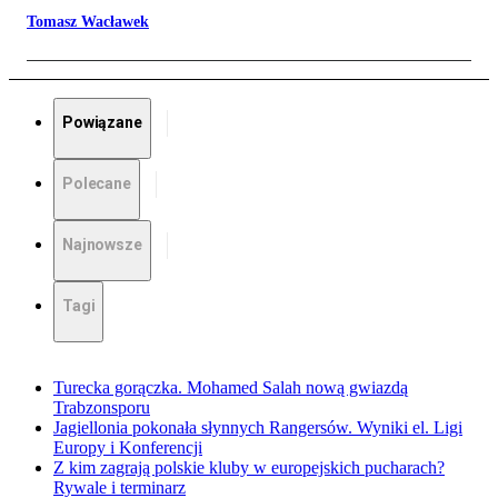
Tomasz Wacławek
Powiązane
Polecane
Najnowsze
Tagi
Turecka gorączka. Mohamed Salah nową gwiazdą
Trabzonsporu
Jagiellonia pokonała słynnych Rangersów. Wyniki el. Ligi
Europy i Konferencji
Z kim zagrają polskie kluby w europejskich pucharach?
Rywale i terminarz