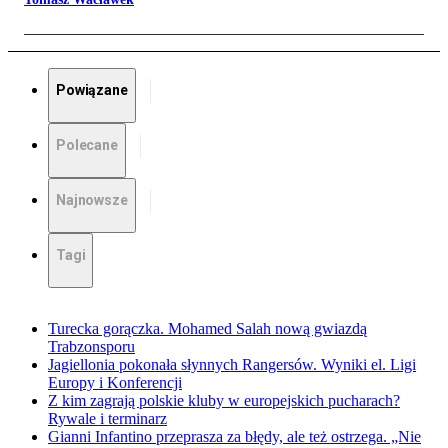
Powiązane
Polecane
Najnowsze
Tagi
Turecka gorączka. Mohamed Salah nową gwiazdą
Trabzonsporu
Jagiellonia pokonała słynnych Rangersów. Wyniki el. Ligi
Europy i Konferencji
Z kim zagrają polskie kluby w europejskich pucharach?
Rywale i terminarz
Gianni Infantino przeprasza za błędy, ale też ostrzega. „Nie