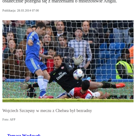
ostatecznie pożegna się z marzeniami o mistrzostwie Anglii.
Publikacja:
28.03.2014 07:00
Wojciech Szczęsny w meczu z Chelsea był bezradny
Foto: AFP
Tomasz Wacławek