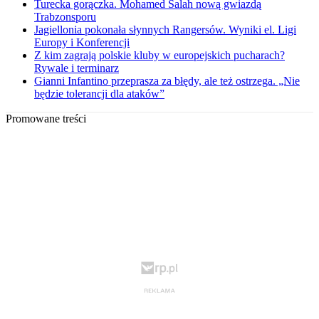
Turecka gorączka. Mohamed Salah nową gwiazdą
Trabzonsporu
Jagiellonia pokonała słynnych Rangersów. Wyniki el. Ligi
Europy i Konferencji
Z kim zagrają polskie kluby w europejskich pucharach?
Rywale i terminarz
Gianni Infantino przeprasza za błędy, ale też ostrzega. „Nie
będzie tolerancji dla ataków”
Promowane treści