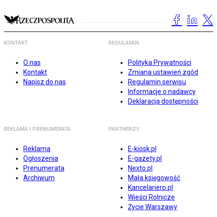
KONTAKT
REGULAMIN
O nas
Polityka Prywatności
Kontakt
Zmiana ustawień zgód
Napisz do nas
Regulamin serwisu
Informacje o nadawcy
Deklaracja dostępności
REKLAMA I PRENUMERATA
PARTNERZY
Reklama
E-kiosk.pl
Ogłoszenia
E-gazety.pl
Prenumerata
Nexto.pl
Archiwum
Mała księgowość
Kancelarierp.pl
Wieści Rolnicze
Życie Warszawy