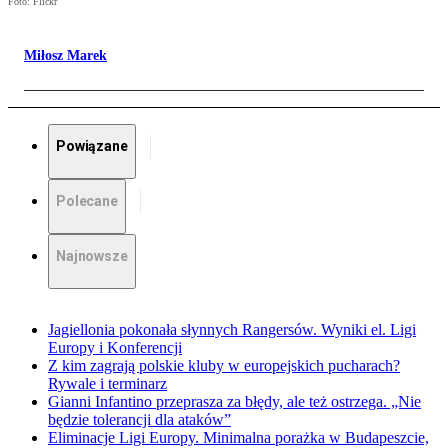
Foto: Flickr
Miłosz Marek
Powiązane
Polecane
Najnowsze
Jagiellonia pokonała słynnych Rangersów. Wyniki el. Ligi
Europy i Konferencji
Z kim zagrają polskie kluby w europejskich pucharach?
Rywale i terminarz
Gianni Infantino przeprasza za błędy, ale też ostrzega. „Nie
będzie tolerancji dla ataków”
Eliminacje Ligi Europy. Minimalna porażka w Budapeszcie,