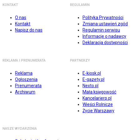
KONTAKT
REGULAMIN
O nas
Polityka Prywatności
Kontakt
Zmiana ustawień zgód
Napisz do nas
Regulamin serwisu
Informacje o nadawcy
Deklaracja dostępności
REKLAMA I PRENUMERATA
PARTNERZY
Reklama
E-kiosk.pl
Ogłoszenia
E-gazety.pl
Prenumerata
Nexto.pl
Archiwum
Mała księgowość
Kancelarierp.pl
Wieści Rolnicze
Życie Warszawy
NASZE WYDARZENIA