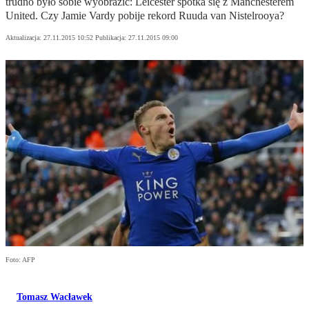
trudno było sobie wyobrazić: Leicester spotka się z Manchesterem
United. Czy Jamie Vardy pobije rekord Ruuda van Nistelrooya?
Aktualizacja:
27.11.2015 10:52
Publikacja:
27.11.2015 09:00
Foto: AFP
Tomasz Wacławek