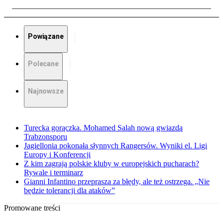
Powiązane
Polecane
Najnowsze
Turecka gorączka. Mohamed Salah nową gwiazdą
Trabzonsporu
Jagiellonia pokonała słynnych Rangersów. Wyniki el. Ligi
Europy i Konferencji
Z kim zagrają polskie kluby w europejskich pucharach?
Rywale i terminarz
Gianni Infantino przeprasza za błędy, ale też ostrzega. „Nie
będzie tolerancji dla ataków”
Promowane treści