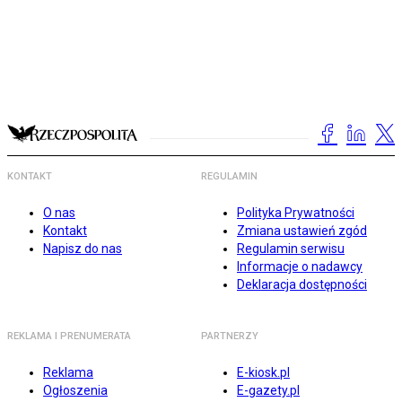
KONTAKT
REGULAMIN
O nas
Polityka Prywatności
Kontakt
Zmiana ustawień zgód
Napisz do nas
Regulamin serwisu
Informacje o nadawcy
Deklaracja dostępności
REKLAMA I PRENUMERATA
PARTNERZY
Reklama
E-kiosk.pl
Ogłoszenia
E-gazety.pl