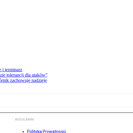
 i terminarz
zie tolerancji dla ataków”
órnik zachowuje nadzieję
REGULAMIN
Polityka Prywatności