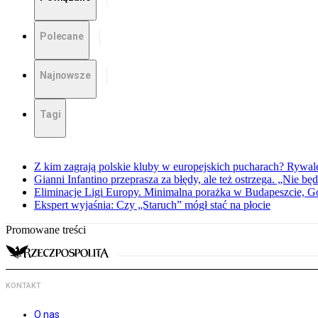
Polecane
Najnowsze
Tagi
Z kim zagrają polskie kluby w europejskich pucharach? Rywale
Gianni Infantino przeprasza za błędy, ale też ostrzega. „Nie będ
Eliminacje Ligi Europy. Minimalna porażka w Budapeszcie, G
Ekspert wyjaśnia: Czy „Staruch” mógł stać na płocie
Promowane treści
KONTAKT
O nas