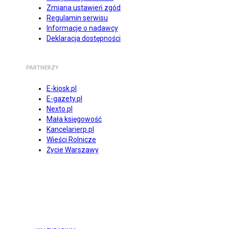
Zmiana ustawień zgód
Regulamin serwisu
Informacje o nadawcy
Deklaracja dostępności
PARTNERZY
E-kiosk.pl
E-gazety.pl
Nexto.pl
Mała księgowość
Kancelarierp.pl
Wieści Rolnicze
Życie Warszawy